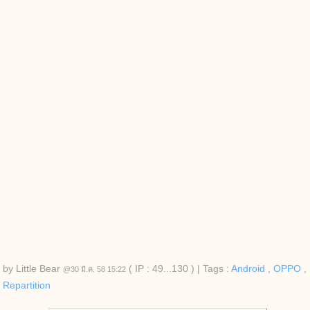
by
Little Bear
( IP : 49...130 )
|
Tags :
Android
,
OPPO
,
@30 มี.ค. 58 15:22
Repartition