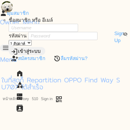
person
มุมสมาชิก
Owner Menu
ชื่อสมาชิก หรือ อีเมล์
Sign
visibility_off
รหัสผ่าน
Up
menu
login
เข้าสู่ระบบ
Menu
person_add
restore
สมัครสมาชิก
ลืมรหัสผ่าน?
home
ในที่สุดก็ Repartition OPPO Find Way S
category
U707 ได้สำเร็จ
dns
qr_code
หน้าหลัก
Story
510
Sign in
contacts