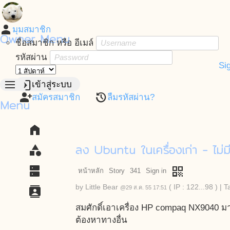
person
มุมสมาชิก
Owner Menu
ชื่อสมาชิก หรือ อีเมล์
รหัสผ่าน
Si
menu
login
เข้าสู่ระบบ
person_add
restore
สมัครสมาชิก
ลืมรหัสผ่าน?
Menu
home
ลง Ubuntu ในเครื่องเก่า - ไม่
category
dns
qr_code
หน้าหลัก
Story
341
Sign in
by
Little Bear
( IP : 122...98 )
|
T
contacts
@29 ส.ค. 55 17:51
สมศักดิ์เอาเครื่อง HP compaq NX9040 มา
ต้องหาทางอื่น