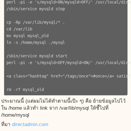
perl -pi -e 's/mysqld=ON/mysqld=OFF/' /usr/local/dire
/sbin/service mysqld stop

cp -Rp /var/lib/mysql/* .

cd /var/lib

mv mysql mysql_old

ln -s /home/mysql ./mysql

/sbin/service mysqld start

perl -pi -e 's/mysqld=OFF/mysqld=ON/' /usr/local/dire
<a class="hashtag" href="/tags/once">#once</a> satisf
ประมาณนี้ (แต่ผมไม่ได้ทำตามนี้เป๊ะ ๆ) คือ ย้ายข้อมูลไปไว้
ใน /home แล้วทำ link จาก /var/lib/mysql ให้ชี้ไปที่
/home/mysql
ที่มา
directadmin.com