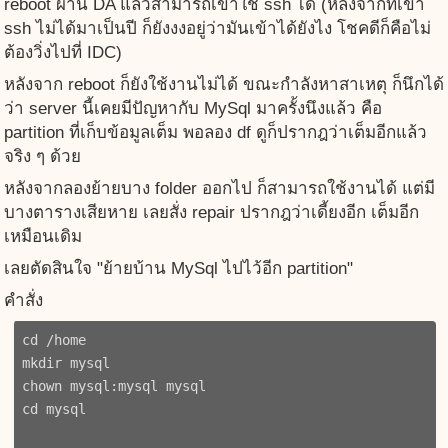
reboot ผ่าน DA แล้วสามารถเข้าใช้ ssh ได้ (หลังจากที่เข้า
ssh ไม่ได้มาเป็นปี ก็ยังงงอยู่ว่ามันเข้าได้ยังไง โชคดีก็คือไม่
ต้องวิ่งไปที่ IDC)
หลังจาก reboot ก็ยังใช้งานไม่ได้ ขณะกำลังหาสาเหตุ ก็นึกได้
ว่า server นี้เคยมีปัญหากับ MySql มาครั้งนึงแล้ว คือ
partition ที่เก็บข้อมูลเต็ม พอลอง df ดูก็ปรากฎว่าเต็มอีกแล้ว
จริง ๆ ด้วย
หลังจากลองย้ายบาง folder ออกไป ก็สามารถใช้งานได้ แต่มี
บางตารางเสียหาย เลยสั่ง repair ปรากฎว่าเดี้ยงอีก เต็มอีก
เหมือนเดิม
เลยตัดสินใจ "ย้ายบ้าน MySql ไปไว้อีก partition"
คำสั่ง
cd /home

mkdir mysql

chown mysql:mysql mysql

cd mysql
