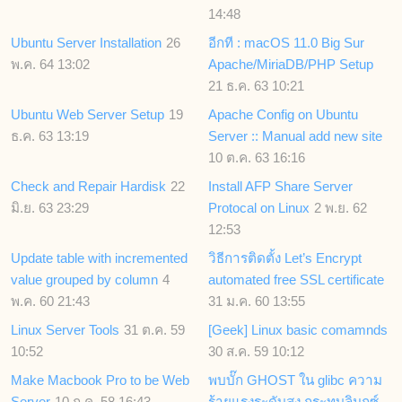
14:48
Ubuntu Server Installation
26
อีกที : macOS 11.0 Big Sur
พ.ค. 64 13:02
Apache/MiriaDB/PHP Setup
21 ธ.ค. 63 10:21
Ubuntu Web Server Setup
19
Apache Config on Ubuntu
ธ.ค. 63 13:19
Server :: Manual add new site
10 ต.ค. 63 16:16
Check and Repair Hardisk
22
Install AFP Share Server
มิ.ย. 63 23:29
Protocal on Linux
2 พ.ย. 62
12:53
Update table with incremented
วิธีการติดตั้ง Let’s Encrypt
value grouped by column
4
automated free SSL certificate
พ.ค. 60 21:43
31 ม.ค. 60 13:55
Linux Server Tools
31 ต.ค. 59
[Geek] Linux basic comamnds
10:52
30 ส.ค. 59 10:12
Make Macbook Pro to be Web
พบบั๊ก GHOST ใน glibc ความ
Server
10 ก.ค. 58 16:43
ร้ายแรงระดับสูง กระทบลินุกซ์