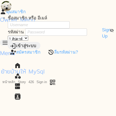
person
มุมสมาชิก
Owner Menu
ชื่อสมาชิก หรือ อีเมล์
Sign
visibility_off
รหัสผ่าน
Up
menu
login
เข้าสู่ระบบ
Menu
person_add
restore
สมัครสมาชิก
ลืมรหัสผ่าน?
home
ย้ายบ้านให้ MySql
category
qr_code
หน้าหลัก
Story
426
Sign in
dns
contacts