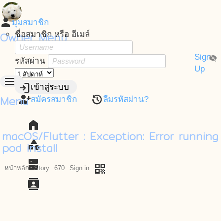
person
มุมสมาชิก
Owner Menu
ชื่อสมาชิก หรือ อีเมล์
Sign
visibility_off
รหัสผ่าน
Up
menu
login
เข้าสู่ระบบ
Menu
person_add
restore
สมัครสมาชิก
ลืมรหัสผ่าน?
home
macOS/Flutter : Exception: Error running
category
pod install
dns
qr_code
หน้าหลัก
Story
670
Sign in
contacts