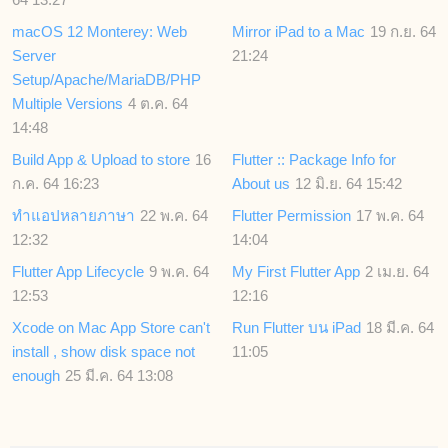
macOS 12 Monterey: Web
Mirror iPad to a Mac
19 ก.ย. 64
Server
21:24
Setup/Apache/MariaDB/PHP
Multiple Versions
4 ต.ค. 64
14:48
Build App & Upload to store
16
Flutter :: Package Info for
ก.ค. 64 16:23
About us
12 มิ.ย. 64 15:42
ทำแอปหลายภาษา
22 พ.ค. 64
Flutter Permission
17 พ.ค. 64
12:32
14:04
Flutter App Lifecycle
9 พ.ค. 64
My First Flutter App
2 เม.ย. 64
12:53
12:16
Xcode on Mac App Store can't
Run Flutter บน iPad
18 มี.ค. 64
install , show disk space not
11:05
enough
25 มี.ค. 64 13:08